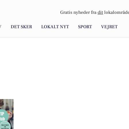
Gratis nyheder fra
dit
lokalområde
V
DET SKER
LOKALT NYT
SPORT
VEJRET