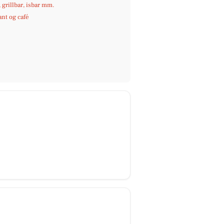
, grillbar, isbar mm.
nt og café