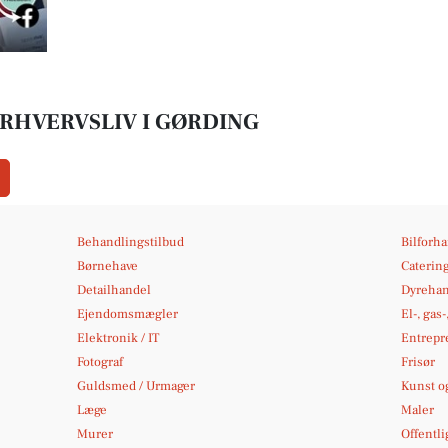
ERHVERVSLIV I GØRDING
Behandlingstilbud
Bilforh
Børnehave
Caterin
Detailhandel
Dyrehan
Ejendomsmægler
El-, gas
Elektronik / IT
Entrepr
Fotograf
Frisør
Guldsmed / Urmager
Kunst og
Læge
Maler
Murer
Offentli