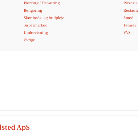
Piercing / Tatovering
Pizzeria
Rengøring
Restaura
Skønheds- og hudpleje
Smed
Supermarked
Tømrer
Undervisning
VVS
Øvrige
dsted ApS