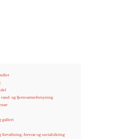
andler
g
del
-, vand- og fjernvarmeforsyning
enør
 galleri
g forvaltning, forsvar og socialsikring