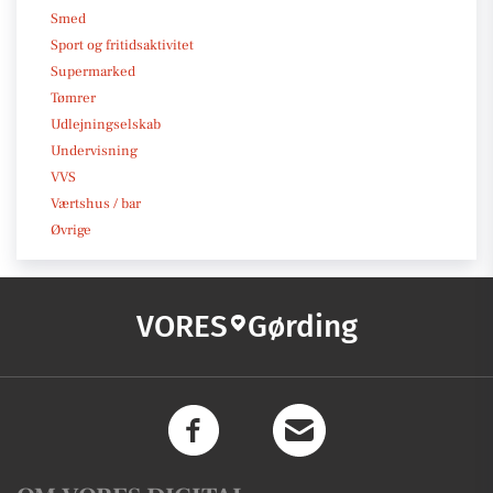
Smed
Sport og fritidsaktivitet
Supermarked
Tømrer
Udlejningselskab
Undervisning
VVS
Værtshus / bar
Øvrige
VORES
Gørding