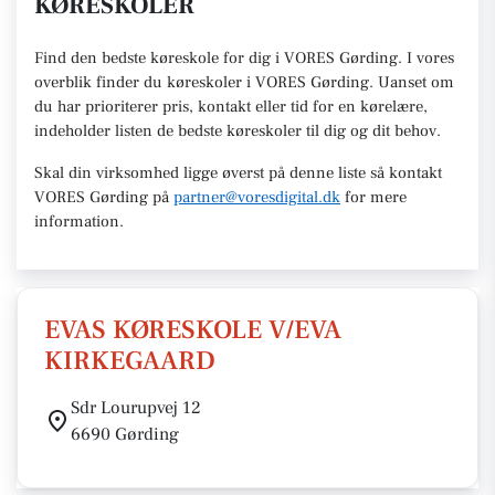
KØRESKOLER
Find den
bedste køreskole
for dig i VORES Gørding. I vores
overblik finder du køreskoler i VORES
Gørding
.
U
anset om
du har prioriterer pris, kontakt eller tid for en kørelære
,
indeholder listen de bedste køreskoler til dig og dit behov.
Skal din virksomhed ligge øverst på denne liste så kontakt
VORES Gørding
på
partner@voresdigital.dk
for mere
information.
EVAS KØRESKOLE V/EVA
KIRKEGAARD
Sdr Lourupvej 12
6690 Gørding