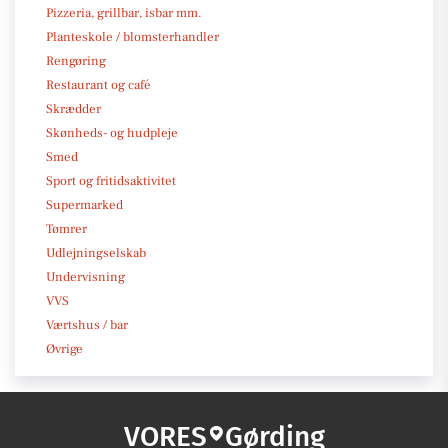
Pizzeria, grillbar, isbar mm.
Planteskole / blomsterhandler
Rengøring
Restaurant og café
Skrædder
Skønheds- og hudpleje
Smed
Sport og fritidsaktivitet
Supermarked
Tømrer
Udlejningselskab
Undervisning
VVS
Værtshus / bar
Øvrige
VORES
Gørding