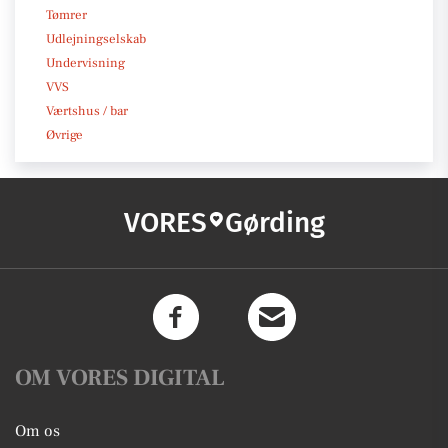
Tømrer
Udlejningselskab
Undervisning
VVS
Værtshus / bar
Øvrige
VORES
Gørding
OM VORES DIGITAL
Om os