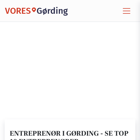
VORES
Gørding
ENTREPRENØR I GØRDING - SE TOP