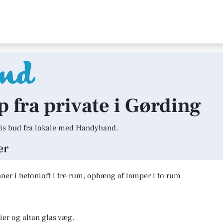
lp fra private i Gørding
is bud fra lokale med Handyhand.
er
er i betonloft i tre rum, ophæng af lamper i to rum
er og altan glas væg.