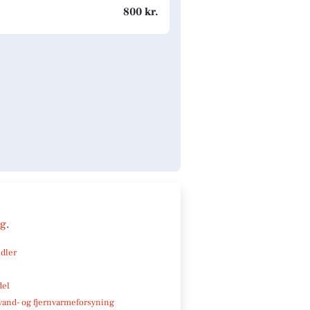
800 kr.
ng
.
ndler
del
, vand- og fjernvarmeforsyning