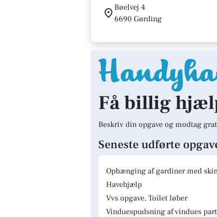
Bøelvej 4
6690 Gørding
Få billig hjæ
Beskriv din opgave og modtag grat
Seneste udførte opgav
Ophænging af gardiner med skinn
Havehjælp
Vvs opgave, Toilet løber
Vinduespudsning af vindues parti