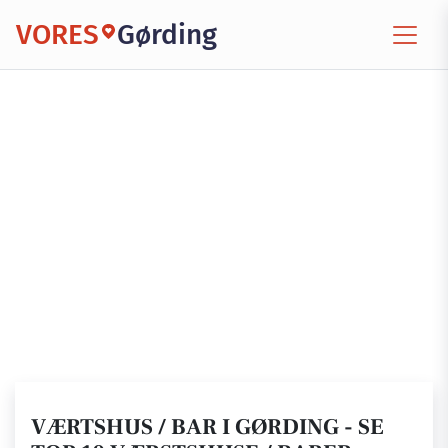
VORES
Gørding
VÆRTSHUS / BAR I GØRDING - SE