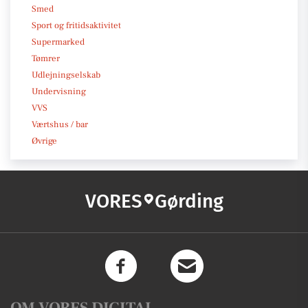
Smed
Sport og fritidsaktivitet
Supermarked
Tømrer
Udlejningselskab
Undervisning
VVS
Værtshus / bar
Øvrige
VORES
Gørding
OM VORES DIGITAL