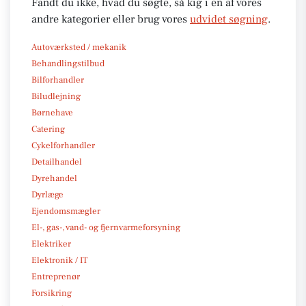
Fandt du ikke, hvad du søgte, så kig i en af vores
andre kategorier eller brug vores
udvidet søgning
.
Autoværksted / mekanik
Behandlingstilbud
Bilforhandler
Biludlejning
Børnehave
Catering
Cykelforhandler
Detailhandel
Dyrehandel
Dyrlæge
Ejendomsmægler
El-, gas-, vand- og fjernvarmeforsyning
Elektriker
Elektronik / IT
Entreprenør
Forsikring