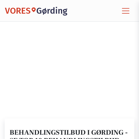
VORES
Gørding
BEHANDLINGSTILBUD I GØRDING -