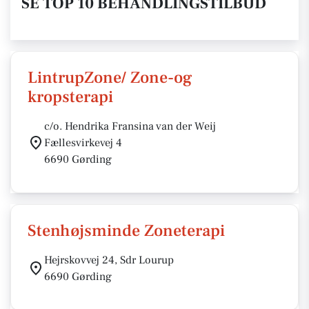
SE TOP 10 BEHANDLINGSTILBUD
LintrupZone/ Zone-og
kropsterapi
c/o. Hendrika Fransina van der Weij
Fællesvirkevej 4
6690 Gørding
Stenhøjsminde Zoneterapi
Hejrskovvej 24, Sdr Lourup
6690 Gørding