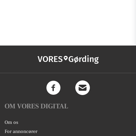
VORES
Gørding
OM VORES DIGITAL
Om os
For annoncører