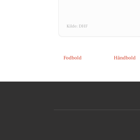
Kilde: DHF
Fodbold
Håndbold