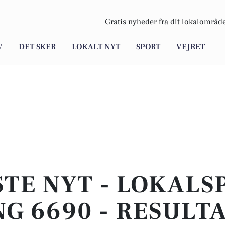
Gratis nyheder fra
dit
lokalområde
V
DET SKER
LOKALT NYT
SPORT
VEJRET
TE NYT - LOKALS
G 6690 - RESULT