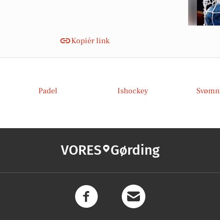
Kopiér link
Padel
Ishockey
Svømn
VORES
Gørding