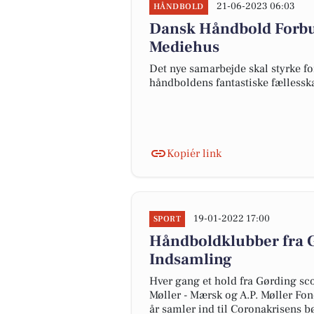
21-06-2023 06:03
HÅNDBOLD
Dansk Håndbold Forb
Mediehus
Det nye samarbejde skal styrke fo
håndboldens fantastiske fælless
Kopiér link
19-01-2022 17:00
SPORT
Håndboldklubber fra 
Indsamling
Hver gang et hold fra Gørding sco
Møller - Mærsk og A.P. Møller Fo
år samler ind til Coronakrisens b