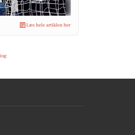
Læs hele artiklen her
ing