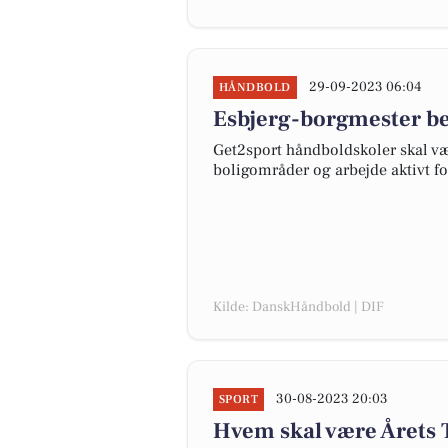
29-09-2023 06:04
HÅNDBOLD
Esbjerg-borgmester be
Get2sport håndboldskoler skal vær
boligområder og arbejde aktivt fo
Kilde: DanskHåndbold | DIF
30-08-2023 20:03
SPORT
Hvem skal være Årets