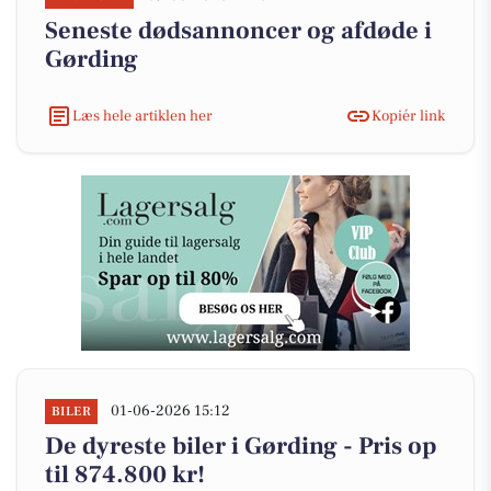
Seneste dødsannoncer og afdøde i
Gørding
Læs hele artiklen her
Kopiér link
01-06-2026 15:12
BILER
De dyreste biler i Gørding - Pris op
til 874.800 kr!