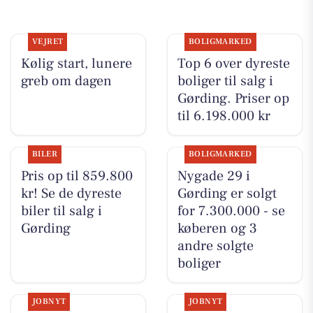
VEJRET
BOLIGMARKED
Kølig start, lunere
Top 6 over dyreste
greb om dagen
boliger til salg i
Gørding. Priser op
til 6.198.000 kr
BILER
BOLIGMARKED
Pris op til 859.800
Nygade 29 i
kr! Se de dyreste
Gørding er solgt
biler til salg i
for 7.300.000 - se
Gørding
køberen og 3
andre solgte
boliger
JOBNYT
JOBNYT