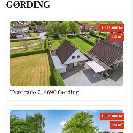
GØRDING
1.248.000 kr
2
142 m
Tværgade 7, 6690 Gørding
1.598.000 kr
2
120 m