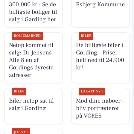
300.000 kr.: Se de
Esbjerg Kommune
billigste boliger til
salg i Gørding her
BOLIGMARKED
BILER
Netop kommet til
De billigste biler i
salg: Dr Jensens
Gørding - Priser
Alle 8 en af
helt ned til 24.900
Gørdings dyreste
kr!
adresser
BILER
LOKALT NYT
Biler netop sat til
Mød dine naboer -
salg i Gørding
bliv portrætteret
på VORES
JOBNYT