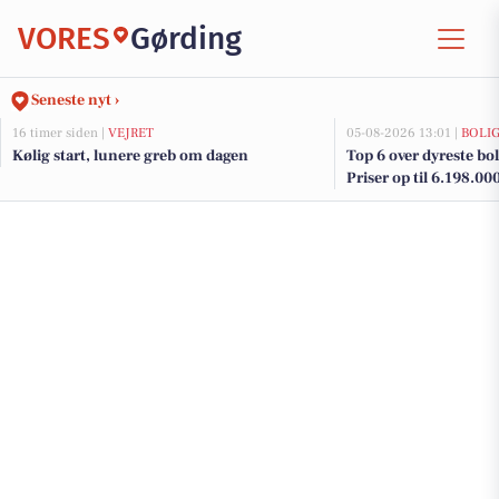
VORES
Gørding
Seneste nyt ›
16 timer siden |
VEJRET
05-08-2026 13:01 |
BOLI
Kølig start, lunere greb om dagen
Top 6 over dyreste boli
Priser op til 6.198.00