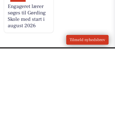
Engageret lærer
søges til Gørding
Skole med start i
august 2026
Tilmeld nyhedsbrev
VORES
Gørding
OM VORES DIGITAL
Om os