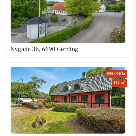
Nygade 36, 6690 Gørding
898.000 kr
2
142 m