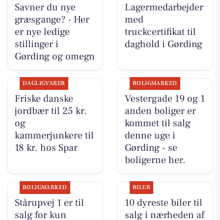
Savner du nye
Lagermedarbejder
græsgange? - Her
med
er nye ledige
truckcertifikat til
stillinger i
daghold i Gørding
Gørding og omegn
DAGLIGVARER
BOLIGMARKED
Friske danske
Vestergade 19 og 1
jordbær til 25 kr.
anden boliger er
og
kommet til salg
kammerjunkere til
denne uge i
18 kr. hos Spar
Gørding - se
boligerne her.
BOLIGMARKED
BILER
Stårupvej 1 er til
10 dyreste biler til
salg for kun
salg i nærheden af