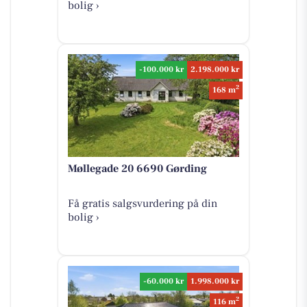
bolig ›
-100.000 kr
2.198.000 kr
2
168 m
Møllegade 20 6690 Gørding
Få gratis salgsvurdering på din
bolig ›
-60.000 kr
1.998.000 kr
2
116 m