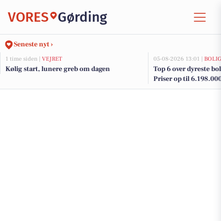
VORES
Gørding
Seneste nyt ›
1 time siden |
VEJRET
05-08-2026 13:01 |
BOLI
Kølig start, lunere greb om dagen
Top 6 over dyreste boli
Priser op til 6.198.00