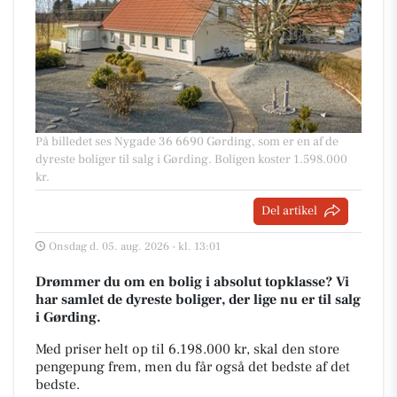
På billedet ses Nygade 36 6690 Gørding, som er en af de
dyreste boliger til salg i Gørding. Boligen koster 1.598.000
kr.
Del artikel
Onsdag d. 05. aug. 2026 - kl. 13:01
Drømmer du om en bolig i absolut topklasse? Vi
har samlet de dyreste boliger, der lige nu er til salg
i Gørding.
Med priser helt op til 6.198.000 kr, skal den store
pengepung frem, men du får også det bedste af det
bedste.