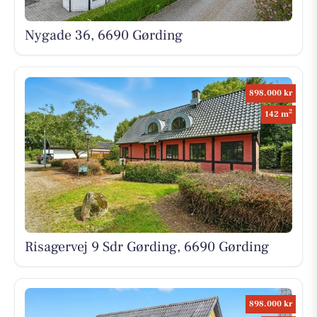
Nygade 36, 6690 Gørding
898.000 kr
2
142 m
Risagervej 9 Sdr Gørding, 6690 Gørding
898.000 kr