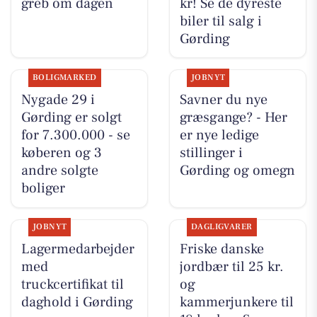
greb om dagen
kr! Se de dyreste
biler til salg i
Gørding
BOLIGMARKED
JOBNYT
Nygade 29 i
Savner du nye
Gørding er solgt
græsgange? - Her
for 7.300.000 - se
er nye ledige
køberen og 3
stillinger i
andre solgte
Gørding og omegn
boliger
JOBNYT
DAGLIGVARER
Lagermedarbejder
Friske danske
med
jordbær til 25 kr.
truckcertifikat til
og
daghold i Gørding
kammerjunkere til