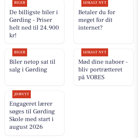
BILER
LOKALT NYT
De billigste biler i
Betaler du for
Gørding - Priser
meget for dit
helt ned til 24.900
internet?
kr!
BILER
LOKALT NYT
Biler netop sat til
Mød dine naboer -
salg i Gørding
bliv portrætteret
på VORES
JOBNYT
Engageret lærer
søges til Gørding
Skole med start i
august 2026