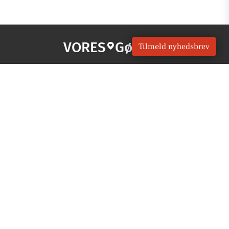
VORES
Gørding
Tilmeld nyhedsbrev
OM VORES DIGITAL
Om os
For annoncører
Vilkår og Privatlivspolitik
Kontakt VORES Digital
Administrer samtykke