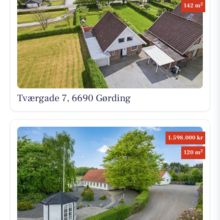
2
142 m
Tværgade 7, 6690 Gørding
1.598.000 kr
2
120 m