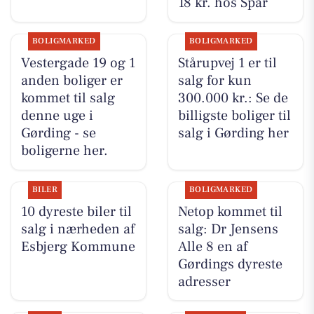
18 kr. hos Spar
BOLIGMARKED
BOLIGMARKED
Vestergade 19 og 1
Stårupvej 1 er til
anden boliger er
salg for kun
kommet til salg
300.000 kr.: Se de
denne uge i
billigste boliger til
Gørding - se
salg i Gørding her
boligerne her.
BILER
BOLIGMARKED
10 dyreste biler til
Netop kommet til
salg i nærheden af
salg: Dr Jensens
Esbjerg Kommune
Alle 8 en af
Gørdings dyreste
adresser