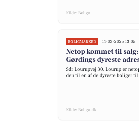
Kilde: Boliga
11-03-2025 13:05
BOLIGMARKED
Netop kommet til salg:
Gørdings dyreste adre
Sdr Lourupvej 30, Lourup er netop
den til en af de dyreste boliger ti
Kilde: Boliga.dk