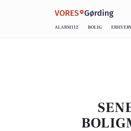
VORES
Gørding
ALARM112
BOLIG
ERHVER
SENE
BOLIG