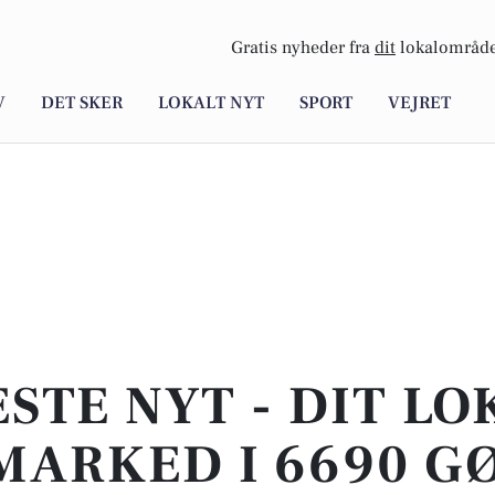
Gratis nyheder fra
dit
lokalområde
V
DET SKER
LOKALT NYT
SPORT
VEJRET
STE NYT - DIT L
MARKED I 6690 G