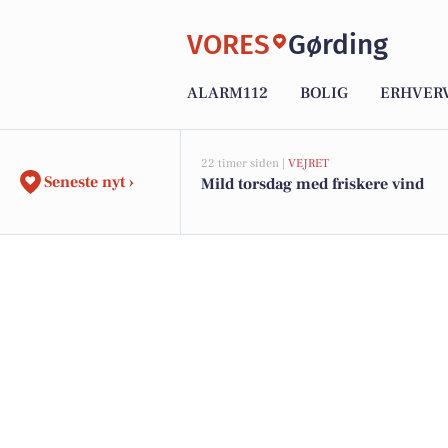
VORES
Gørding
ALARM112
BOLIG
ERHVER
22 timer siden |
VEJRET
Seneste nyt ›
Mild torsdag med friskere vind