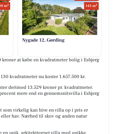
2
2
20 m
143 m
Nygade 12, Gørding
 kroner at købe en kvadratmeter bolig i Esbjerg
på 130 kvadratmeter nu koster 1.657.500 kr.
ster derimod 13.529 kroner pr. kvadratmeter.
6 procent mere end en gennemsnitsvilla i Esbjerg
 som virkelig kan hive en villa op i pris er
sø eller hav. Nærhed til skov og anden natur
e en unik, arkitekttegnet villa med unikke