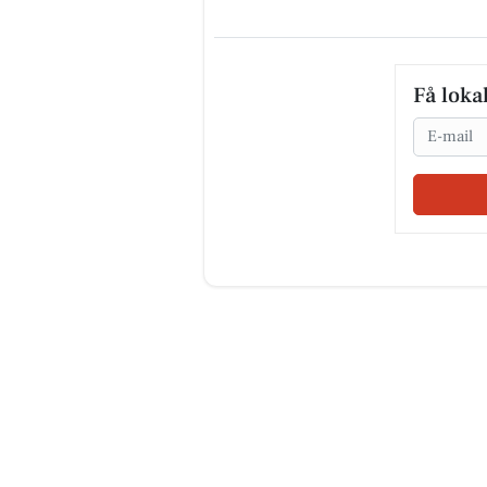
Få loka
Email