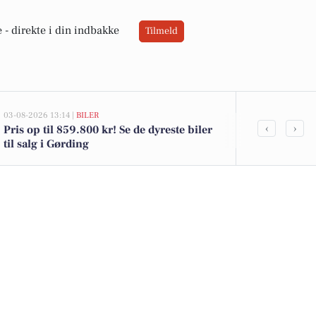
 -
direkte i din indbakke
Tilmeld
03-08-2026 13:14 |
BILER
02-08-2026 16:0
‹
›
Pris op til 859.800 kr! Se de dyreste biler
Friske danske
til salg i Gørding
kammerjunker