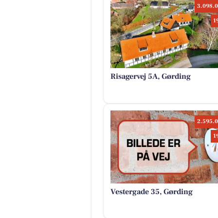
3.098.0
1
Risagervej 5A, Gørding
2.595.0
1
Vestergade 35, Gørding