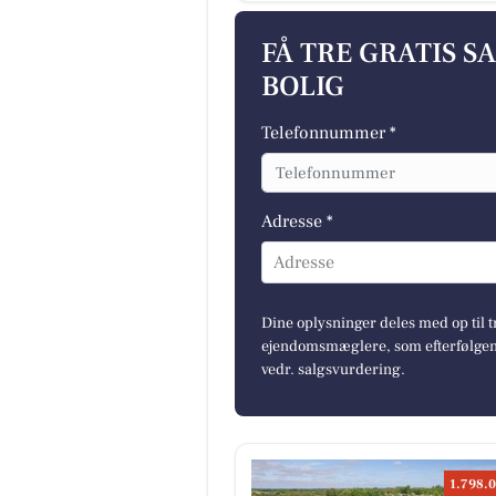
FÅ TRE GRATIS S
BOLIG
Telefonnummer *
Adresse *
Adresse
Dine oplysninger deles med op til t
ejendomsmæglere, som efterfølgend
vedr. salgsvurdering.
1.798.0