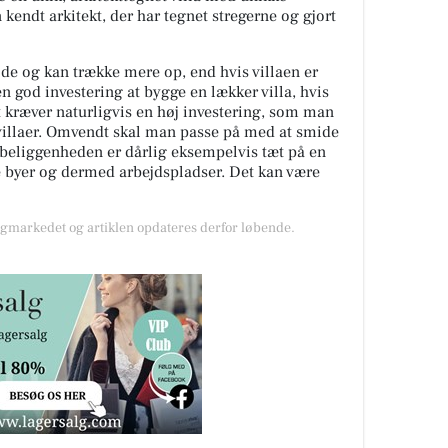
 kendt arkitekt, der har tegnet stregerne og gjort
de og kan trække mere op, end hvis villaen er
en god investering at bygge en lækker villa, hvis
 kræver naturligvis en høj investering, som man
 villaer. Omvendt skal man passe på med at smide
s beliggenheden er dårlig eksempelvis tæt på en
re byer og dermed arbejdspladser. Det kan være
gmarkedet og artiklen opdateres derfor løbende.