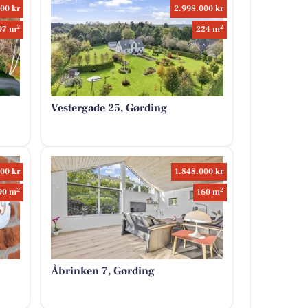
00 kr
2.998.000 kr
2
2
97 m
224 m
Vestergade 25, Gørding
00 kr
1.848.000 kr
2
2
90 m
160 m
Åbrinken 7, Gørding