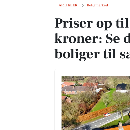
Priser op til 3,098 mio. kroner: Se de d
ARTIKLER
Boligmarked
Priser op ti
kroner: Se 
boliger til 