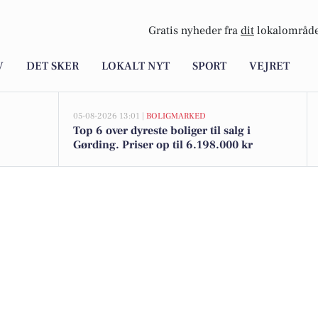
Gratis nyheder fra
dit
lokalområde
V
DET SKER
LOKALT NYT
SPORT
VEJRET
05-08-2026 13:01 |
BOLIGMARKED
Top 6 over dyreste boliger til salg i
Gørding. Priser op til 6.198.000 kr