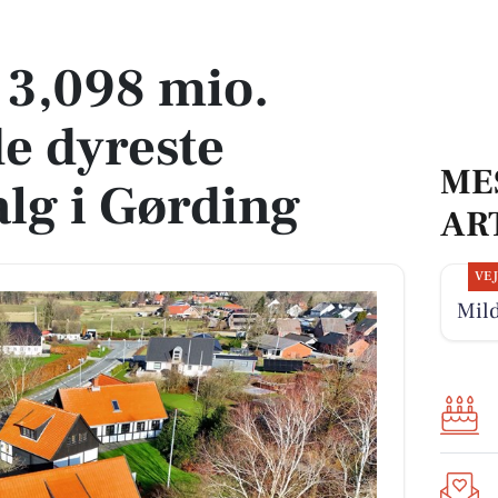
yreste boliger til salg i Gørding
l 3,098 mio.
de dyreste
ME
salg i Gørding
AR
VE
Mild