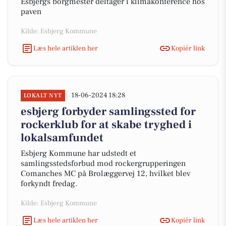
Esbjergs borgmester deltager i klimakonference hos
paven
Kilde: Esbjerg Kommune
Læs hele artiklen her
Kopiér link
18-06-2024 18:28
LOKALT NYT
esbjerg forbyder samlingssted for
rockerklub for at skabe tryghed i
lokalsamfundet
Esbjerg Kommune har udstedt et
samlingsstedsforbud mod rockergrupperingen
Comanches MC på Brolæggervej 12, hvilket blev
forkyndt fredag.
Kilde: Esbjerg Kommune
Læs hele artiklen her
Kopiér link