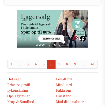
1
...
3
4
5
6
7
8
9
...
41
Det sker
Lokalt nyt
Erhvervsprofil
Mindeord
Lykønskning
Fakta om
Opslagstavlen
Husstand
Krop & Sundhed
Mød dine naboer