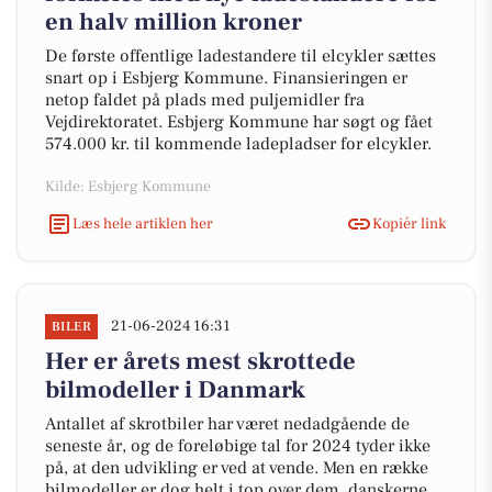
en halv million kroner
De første offentlige ladestandere til elcykler sættes
snart op i Esbjerg Kommune. Finansieringen er
netop faldet på plads med puljemidler fra
Vejdirektoratet. Esbjerg Kommune har søgt og fået
574.000 kr. til kommende ladepladser for elcykler.
Kilde: Esbjerg Kommune
Læs hele artiklen her
Kopiér link
21-06-2024 16:31
BILER
Her er årets mest skrottede
bilmodeller i Danmark
Antallet af skrotbiler har været nedadgående de
seneste år, og de foreløbige tal for 2024 tyder ikke
på, at den udvikling er ved at vende. Men en række
bilmodeller er dog helt i top over dem, danskerne