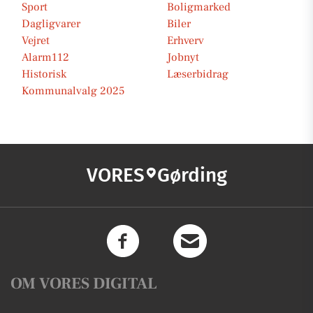
Sport
Boligmarked
Dagligvarer
Biler
Vejret
Erhverv
Alarm112
Jobnyt
Historisk
Læserbidrag
Kommunalvalg 2025
VORES
Gørding
OM VORES DIGITAL