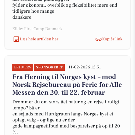
fylder økonomi, overblik og fleksibilitet mere end
tidligere hos mange
danskere.
Kilde: First Camp Danmark
Læs hele artiklen her
Kopiér link
11-02-2026 12:51
ERHVERV
SPONSORERET
Fra Herning til Norges kyst – mød
Norsk Rejsebureau på Ferie for Alle
Messen den 20. til 22. februar
Drømmer du om storslået natur og en rejse i roligt
tempo? Så er
en sejlads med Hurtigruten langs Norges kyst et
oplagt valg – og lige nu er der
gode kampagnetilbud med besparelser på op til 20
%.