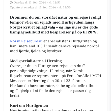
Onsdag d. 11. feb. 2026 - kl. 12:51
Opdateret onsdag d. 11. feb. 2026 - kl. 15:36
Drømmer du om storslået natur og en rejse i roligt
tempo? Så er en sejlads med Hurtigruten langs
Norges kyst et oplagt valg – og lige nu er der gode
kampagnetilbud med besparelser på op til 20 %.
Norsk Rejsebureau
er specialister i Hurtigruten og
har i mere end 100 år sendt danske rejsende nordpå
mod fjorde, fjelde og kystbyer.
Mød specialisterne i Herning
Overvejer du en Hurtigruten-rejse, kan du få
personlig rådgivning i Herning, når Norsk
Rejsebureau er repræsenteret på Ferie for Alle i MCH
Messecenter Herning den 20. til 22. februar.
Her kan du høre om ruter, skibe og aktuelle tilbud –
og få hjælp til at finde den rejse, der passer dig
bedst.
Kort om Hurtigruten
Hurtigruten sejler langs hele den norske kyst og