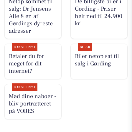
Netop kommet til
De billigste biler i
salg: Dr Jensens
Gørding - Priser
Alle 8 en af
helt ned til 24.900
Gørdings dyreste
kr!
adresser
LOKALT NYT
BILER
Betaler du for
Biler netop sat til
meget for dit
salg i Gørding
internet?
LOKALT NYT
Mød dine naboer -
bliv portrætteret
på VORES