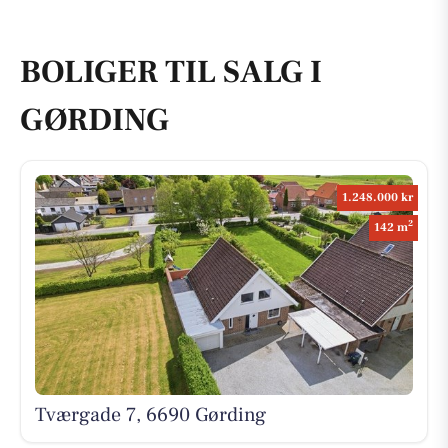
BOLIGER TIL SALG I
GØRDING
1.248.000 kr
2
142 m
Tværgade 7, 6690 Gørding