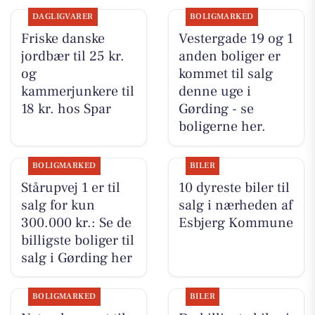
DAGLIGVARER
BOLIGMARKED
Friske danske
Vestergade 19 og 1
jordbær til 25 kr.
anden boliger er
og
kommet til salg
kammerjunkere til
denne uge i
18 kr. hos Spar
Gørding - se
boligerne her.
BOLIGMARKED
BILER
Stårupvej 1 er til
10 dyreste biler til
salg for kun
salg i nærheden af
300.000 kr.: Se de
Esbjerg Kommune
billigste boliger til
salg i Gørding her
BOLIGMARKED
BILER