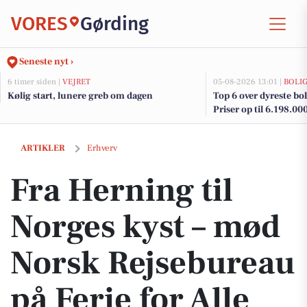
VORES
Gørding
Seneste nyt ›
6 timer siden |
VEJRET
05-08-2026 13:01 |
BOLI
Kølig start, lunere greb om dagen
Top 6 over dyreste boli
Priser op til 6.198.00
Fra Herning til Norges kyst – mød Norsk Rejsebureau på Ferie for Alle
ARTIKLER
Erhverv
Fra Herning til
Norges kyst – mød
Norsk Rejsebureau
på Ferie for Alle