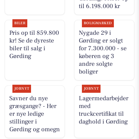
til 6.198.000 kr
BILER
BOLIGMARKED
Pris op til 859.800
Nygade 29 i
kr! Se de dyreste
Gørding er solgt
biler til salg i
for 7.300.000 - se
Gørding
køberen og 3
andre solgte
boliger
JOBNYT
JOBNYT
Savner du nye
Lagermedarbejder
græsgange? - Her
med
er nye ledige
truckcertifikat til
stillinger i
daghold i Gørding
Gørding og omegn