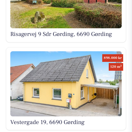
Risagervej 9 Sdr Gørding, 6690 Gørding
898.000 kr
2
120 m
Vestergade 19, 6690 Gørding