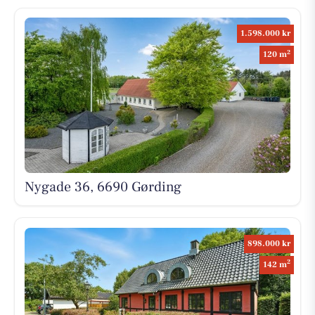
1.598.000 kr
2
120 m
Nygade 36, 6690 Gørding
898.000 kr
2
142 m