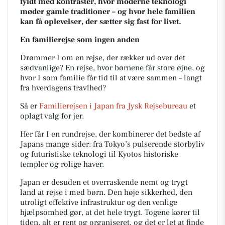
fyldt med kontraster, hvor moderne teknologi
møder gamle traditioner – og hvor hele familien
kan få oplevelser, der sætter sig fast for livet.
En familierejse som ingen anden
Drømmer I om en rejse, der rækker ud over det
sædvanlige? En rejse, hvor børnene får store øjne, og
hvor I som familie får tid til at være sammen – langt
fra hverdagens travlhed?
Så er
Familierejsen i Japan
fra Jysk Rejsebureau
et
oplagt valg for jer.
Her får I en rundrejse, der kombinerer det bedste af
Japans mange sider: fra Tokyo’s pulserende storbyliv
og futuristiske teknologi til Kyotos historiske
templer og rolige haver.
Japan er desuden et overraskende nemt og trygt
land at rejse i med børn. Den høje sikkerhed, den
utroligt effektive infrastruktur og den venlige
hjælpsomhed gør, at det hele trygt. Togene kører til
tiden, alt er rent og organiseret, og det er let at finde