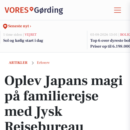
VORES
Gørding
Seneste nyt ›
1 time siden |
VEJRET
05-08-2026 13:01 |
BOLI
Sol og kølig start i dag
Top 6 over dyreste boli
Priser op til 6.198.00
Oplev Japans magi på familierejse med Jysk Rejsebureau
ARTIKLER
Erhverv
Oplev Japans magi
på familierejse
med Jysk
Rejsebureau