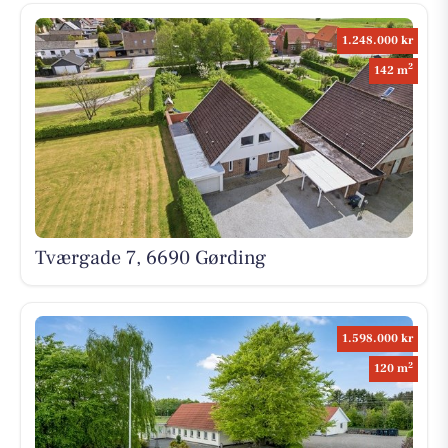
1.248.000 kr
2
142 m
Tværgade 7, 6690 Gørding
1.598.000 kr
2
120 m