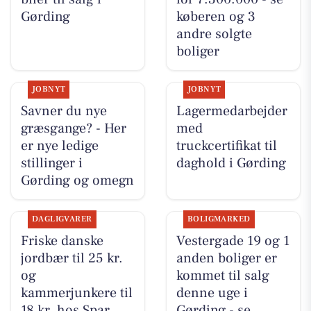
Gørding
køberen og 3
andre solgte
boliger
JOBNYT
JOBNYT
Savner du nye
Lagermedarbejder
græsgange? - Her
med
er nye ledige
truckcertifikat til
stillinger i
daghold i Gørding
Gørding og omegn
DAGLIGVARER
BOLIGMARKED
Friske danske
Vestergade 19 og 1
jordbær til 25 kr.
anden boliger er
og
kommet til salg
kammerjunkere til
denne uge i
18 kr. hos Spar
Gørding - se