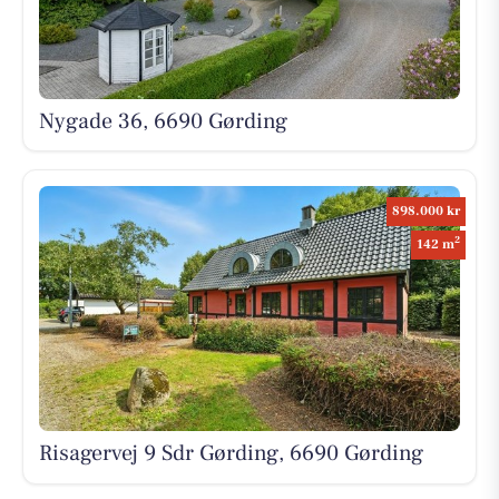
Nygade 36, 6690 Gørding
898.000 kr
2
142 m
Risagervej 9 Sdr Gørding, 6690 Gørding