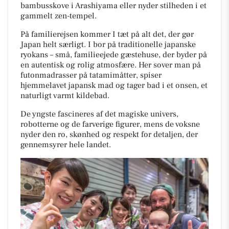
bambusskove i Arashiyama eller nyder stilheden i et
gammelt zen-tempel.
På familierejsen kommer I tæt på alt det, der gør
Japan helt særligt. I bor på traditionelle japanske
ryokans – små, familieejede gæstehuse, der byder på
en autentisk og rolig atmosfære. Her sover man på
futonmadrasser på tatamimåtter, spiser
hjemmelavet japansk mad og tager bad i et onsen, et
naturligt varmt kildebad.
De yngste fascineres af det magiske univers,
robotterne og de farverige figurer, mens de voksne
nyder den ro, skønhed og respekt for detaljen, der
gennemsyrer hele landet.