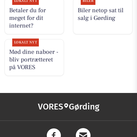
LOKALT NYT
BILER
Betaler du for
Biler netop sat til
meget for dit
salg i Gørding
internet?
LOKALT NYT
Mød dine naboer -
bliv portrætteret
på VORES
VORES
Gørding