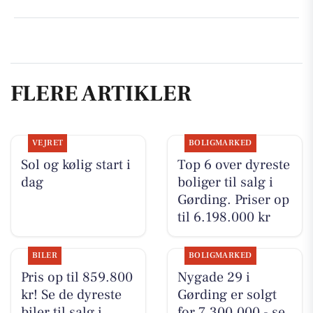
FLERE ARTIKLER
VEJRET
BOLIGMARKED
Sol og kølig start i
Top 6 over dyreste
dag
boliger til salg i
Gørding. Priser op
til 6.198.000 kr
BILER
BOLIGMARKED
Pris op til 859.800
Nygade 29 i
kr! Se de dyreste
Gørding er solgt
biler til salg i
for 7.300.000 - se