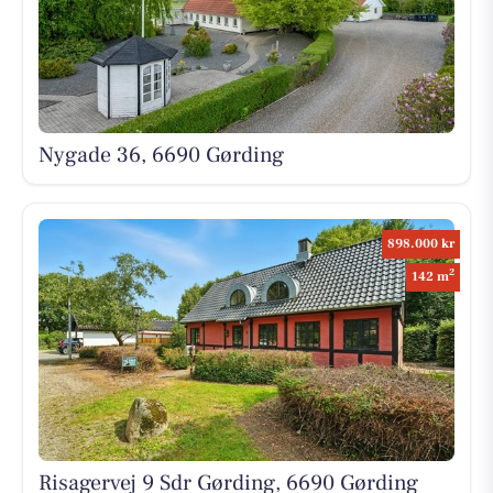
Nygade 36, 6690 Gørding
898.000 kr
2
142 m
Risagervej 9 Sdr Gørding, 6690 Gørding