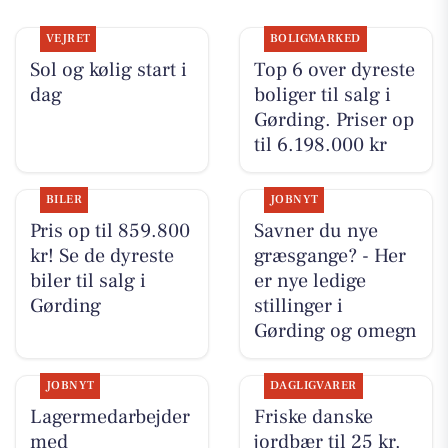
VEJRET
BOLIGMARKED
Sol og kølig start i
Top 6 over dyreste
dag
boliger til salg i
Gørding. Priser op
til 6.198.000 kr
BILER
JOBNYT
Pris op til 859.800
Savner du nye
kr! Se de dyreste
græsgange? - Her
biler til salg i
er nye ledige
Gørding
stillinger i
Gørding og omegn
JOBNYT
DAGLIGVARER
Lagermedarbejder
Friske danske
med
jordbær til 25 kr.