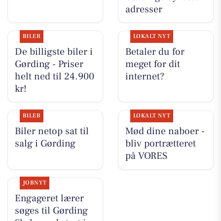
adresser
BILER
LOKALT NYT
De billigste biler i
Betaler du for
Gørding - Priser
meget for dit
helt ned til 24.900
internet?
kr!
BILER
LOKALT NYT
Biler netop sat til
Mød dine naboer -
salg i Gørding
bliv portrætteret
på VORES
JOBNYT
Engageret lærer
søges til Gørding