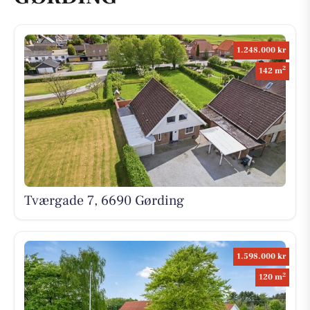
1.248.000 kr
2
142 m
Tværgade 7, 6690 Gørding
1.598.000 kr
2
120 m