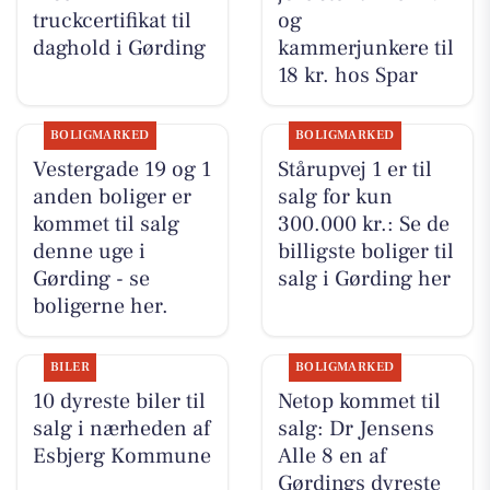
truckcertifikat til
og
daghold i Gørding
kammerjunkere til
18 kr. hos Spar
BOLIGMARKED
BOLIGMARKED
Vestergade 19 og 1
Stårupvej 1 er til
anden boliger er
salg for kun
kommet til salg
300.000 kr.: Se de
denne uge i
billigste boliger til
Gørding - se
salg i Gørding her
boligerne her.
BILER
BOLIGMARKED
10 dyreste biler til
Netop kommet til
salg i nærheden af
salg: Dr Jensens
Esbjerg Kommune
Alle 8 en af
Gørdings dyreste