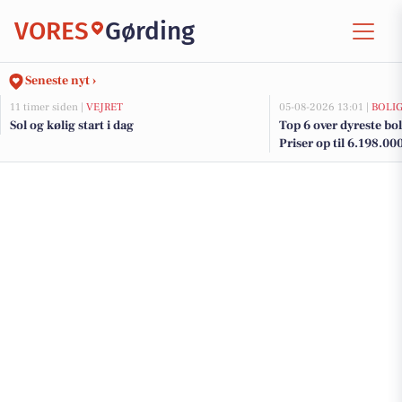
VORES
Gørding
Seneste nyt ›
11 timer siden |
VEJRET
05-08-2026 13:01 |
BOLI
Sol og kølig start i dag
Top 6 over dyreste boli
Priser op til 6.198.00