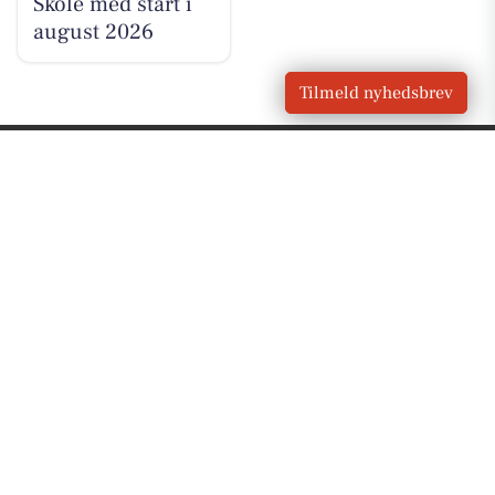
Skole med start i
august 2026
Tilmeld nyhedsbrev
VORES
Gørding
OM VORES DIGITAL
Om os
For annoncører
Vilkår og Privatlivspolitik