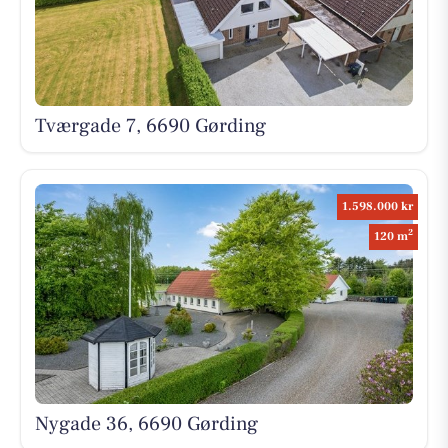
Tværgade 7, 6690 Gørding
1.598.000 kr
2
120 m
Nygade 36, 6690 Gørding