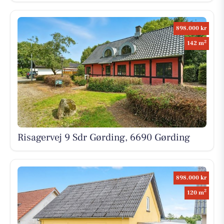
898.000 kr
2
142 m
Risagervej 9 Sdr Gørding, 6690 Gørding
898.000 kr
2
120 m