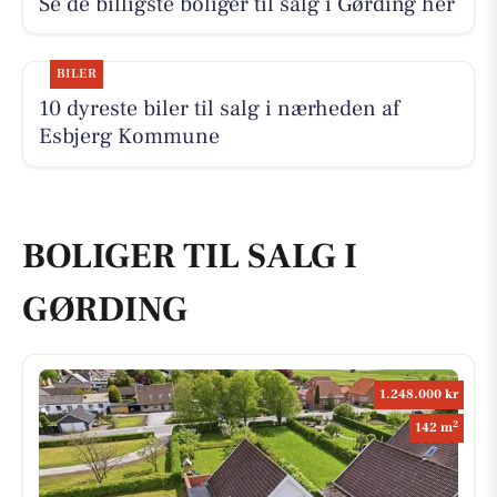
Se de billigste boliger til salg i Gørding her
BILER
10 dyreste biler til salg i nærheden af
Esbjerg Kommune
BOLIGER TIL SALG I
GØRDING
1.248.000 kr
2
142 m