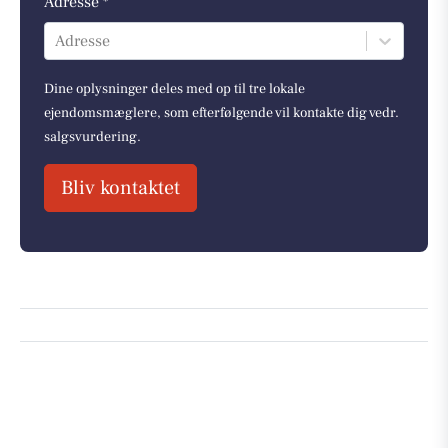
Adresse *
Adresse
Dine oplysninger deles med op til tre lokale
ejendomsmæglere, som efterfølgende vil kontakte dig vedr.
salgsvurdering.
Bliv kontaktet