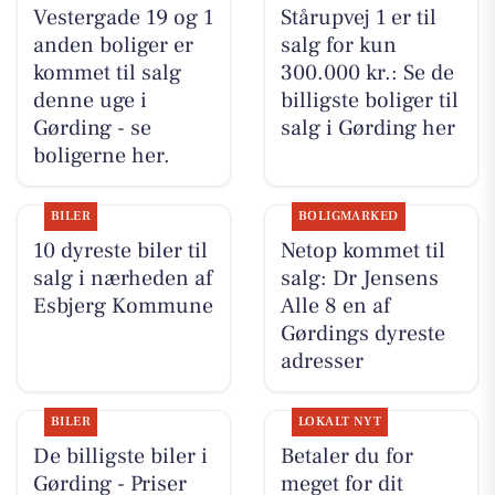
Vestergade 19 og 1
Stårupvej 1 er til
anden boliger er
salg for kun
kommet til salg
300.000 kr.: Se de
denne uge i
billigste boliger til
Gørding - se
salg i Gørding her
boligerne her.
BILER
BOLIGMARKED
10 dyreste biler til
Netop kommet til
salg i nærheden af
salg: Dr Jensens
Esbjerg Kommune
Alle 8 en af
Gørdings dyreste
adresser
BILER
LOKALT NYT
De billigste biler i
Betaler du for
Gørding - Priser
meget for dit