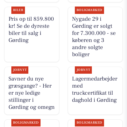
BILER
BOLIGMARKED
Pris op til 859.800
Nygade 29 i
kr! Se de dyreste
Gørding er solgt
biler til salg i
for 7.300.000 - se
Gørding
køberen og 3
andre solgte
boliger
JOBNYT
JOBNYT
Savner du nye
Lagermedarbejder
græsgange? - Her
med
er nye ledige
truckcertifikat til
stillinger i
daghold i Gørding
Gørding og omegn
BOLIGMARKED
BOLIGMARKED