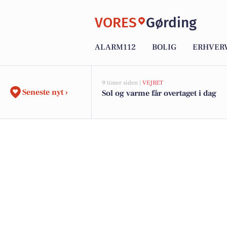
VORES
Gørding
ALARM112
BOLIG
ERHVER
9 timer siden |
VEJRET
Seneste nyt ›
Sol og varme får overtaget i dag