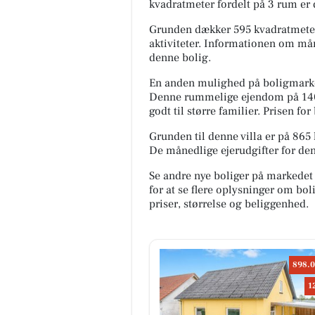
kvadratmeter fordelt på 3 rum er d
Grunden dækker 595 kvadratmeter, 
aktiviteter. Informationen om mån
denne bolig.
En anden mulighed på boligmarked
Denne rummelige ejendom på 140 
godt til større familier. Prisen f
Grunden til denne villa er på 865 
De månedlige ejerudgifter for den
Se andre nye boliger på markedet
for at se flere oplysninger om b
priser, størrelse og beliggenhed.
898.0
1