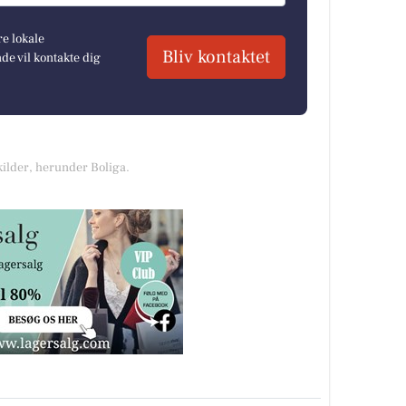
re lokale
Bliv kontaktet
e vil kontakte dig
kilder, herunder Boliga.