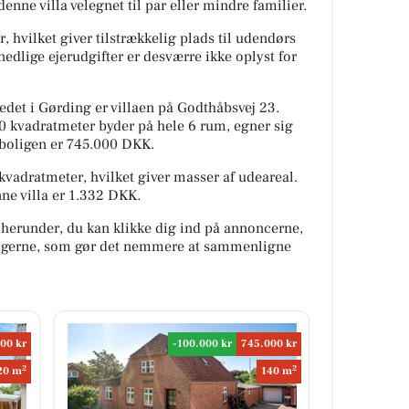
enne villa velegnet til par eller mindre familier.
hvilket giver tilstrækkelig plads til udendørs
edlige ejerudgifter er desværre ikke oplyst for
et i Gørding er villaen på Godthåbsvej 23.
kvadratmeter byder på hele 6 rum, egner sig
or boligen er 745.000 DKK.
kvadratmeter, hvilket giver masser af udeareal.
ne villa er 1.332 DKK.
 herunder, du kan klikke dig ind på annoncerne,
oligerne, som gør det nemmere at sammenligne
00 kr
-100.000 kr
745.000 kr
2
2
20 m
140 m