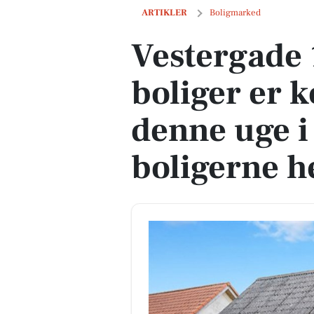
Vestergade 19 og 1 anden boliger er ko
ARTIKLER
Boligmarked
Vestergade 
boliger er k
denne uge i
boligerne h