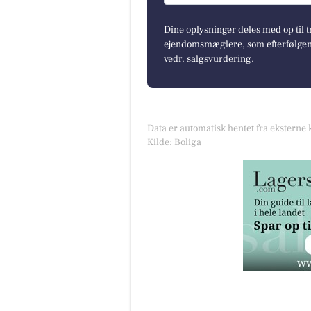
Dine oplysninger deles med op til t
ejendomsmæglere, som efterfølgend
vedr. salgsvurdering.
Data er automatisk hentet fra eksterne 
Kilde: Boliga