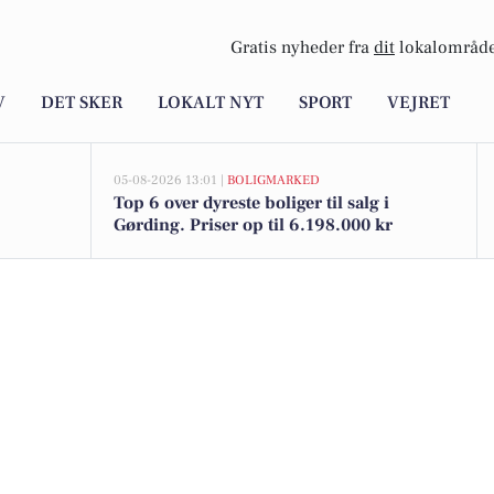
Gratis nyheder fra
dit
lokalområde
V
DET SKER
LOKALT NYT
SPORT
VEJRET
05-08-2026 13:01 |
BOLIGMARKED
Top 6 over dyreste boliger til salg i
Gørding. Priser op til 6.198.000 kr