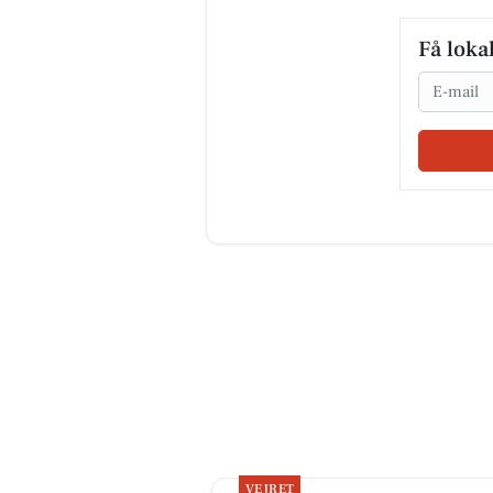
Få loka
Email
VEJRET