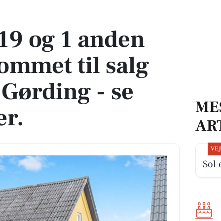
mmet til salg denne uge i Gørding - se boligerne her.
19 og 1 anden
ommet til salg
 Gørding - se
ME
er.
AR
VE
Sol 