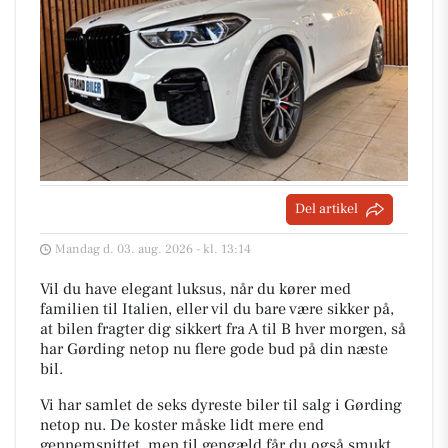
Del artikel
Mandag d. 03. aug. 2026 - kl. 13:14
Vil du have elegant luksus, når du kører med
familien til Italien, eller vil du bare være sikker på,
at bilen fragter dig sikkert fra A til B hver morgen, så
har Gørding netop nu flere gode bud på din næste
bil.
Vi har samlet de seks dyreste biler til salg i Gørding
netop nu. De koster måske lidt mere end
gennemsnittet, men til gengæld får du også smukt