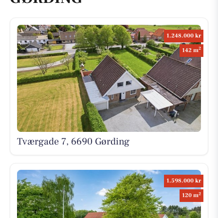
1.248.000 kr
2
142 m
Tværgade 7, 6690 Gørding
1.598.000 kr
2
120 m