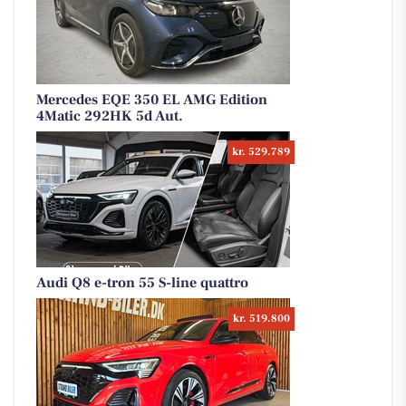
Mercedes EQE 350 EL AMG Edition
4Matic 292HK 5d Aut.
kr. 529.789
Audi Q8 e-tron 55 S-line quattro
kr. 519.800