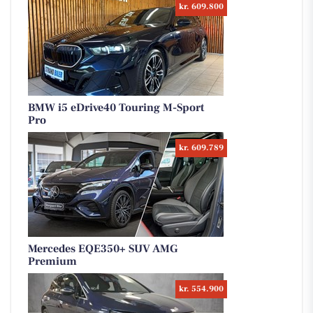
kr. 609.800
BMW i5 eDrive40 Touring M-Sport
Pro
kr. 609.789
Mercedes EQE350+ SUV AMG
Premium
kr. 554.900