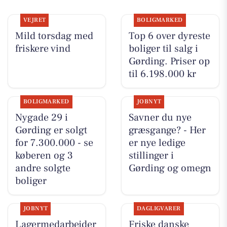
VEJRET
BOLIGMARKED
Mild torsdag med
Top 6 over dyreste
friskere vind
boliger til salg i
Gørding. Priser op
til 6.198.000 kr
BOLIGMARKED
JOBNYT
Nygade 29 i
Savner du nye
Gørding er solgt
græsgange? - Her
for 7.300.000 - se
er nye ledige
køberen og 3
stillinger i
andre solgte
Gørding og omegn
boliger
JOBNYT
DAGLIGVARER
Lagermedarbejder
Friske danske