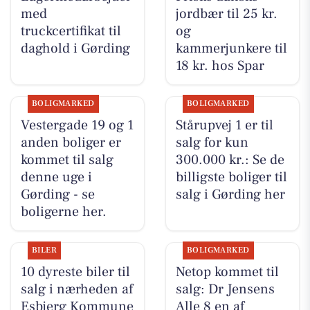
med
jordbær til 25 kr.
truckcertifikat til
og
daghold i Gørding
kammerjunkere til
18 kr. hos Spar
BOLIGMARKED
BOLIGMARKED
Vestergade 19 og 1
Stårupvej 1 er til
anden boliger er
salg for kun
kommet til salg
300.000 kr.: Se de
denne uge i
billigste boliger til
Gørding - se
salg i Gørding her
boligerne her.
BILER
BOLIGMARKED
10 dyreste biler til
Netop kommet til
salg i nærheden af
salg: Dr Jensens
Esbjerg Kommune
Alle 8 en af