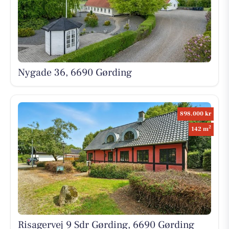
Nygade 36, 6690 Gørding
898.000 kr
2
142 m
Risagervej 9 Sdr Gørding, 6690 Gørding