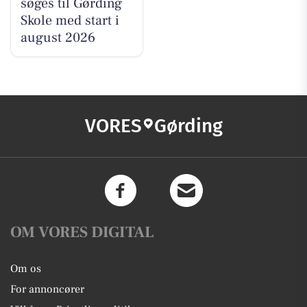
søges til Gørding
Skole med start i
august 2026
VORES
Gørding
OM VORES DIGITAL
Om os
For annoncører