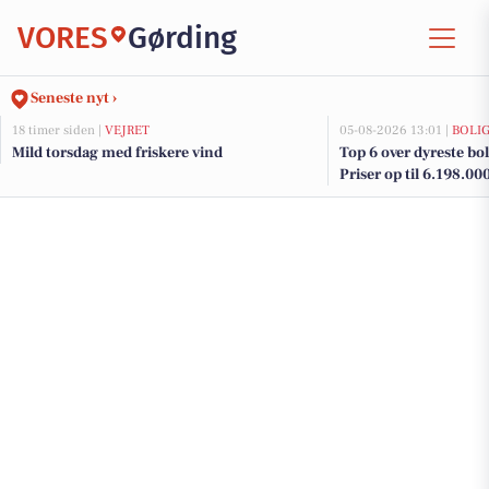
VORES
Gørding
Seneste nyt ›
18 timer siden |
VEJRET
05-08-2026 13:01 |
BOLI
Mild torsdag med friskere vind
Top 6 over dyreste boli
Priser op til 6.198.00