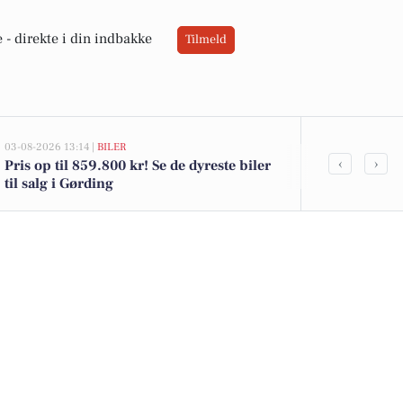
 -
direkte i din indbakke
Tilmeld
03-08-2026 13:14 |
BILER
02-08-2026 16:0
‹
›
Pris op til 859.800 kr! Se de dyreste biler
Friske danske
til salg i Gørding
kammerjunker