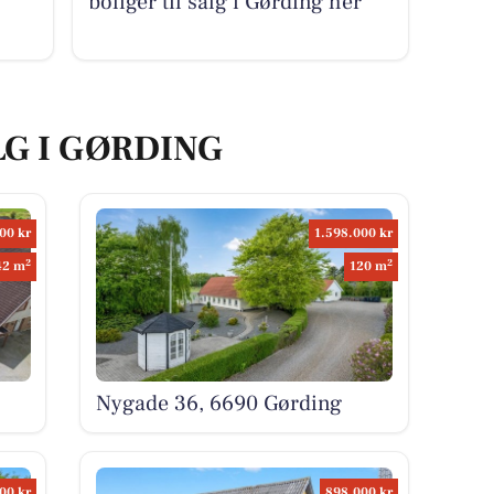
boliger til salg i Gørding her
LG I GØRDING
00 kr
1.598.000 kr
2
2
42 m
120 m
Nygade 36, 6690 Gørding
00 kr
898.000 kr