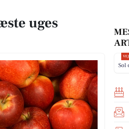
æste uges
ME
AR
VE
Sol 