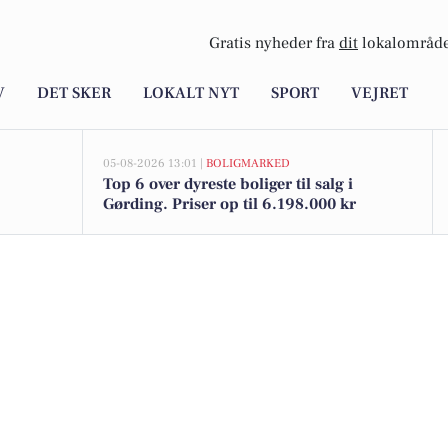
Gratis nyheder fra
dit
lokalområde
V
DET SKER
LOKALT NYT
SPORT
VEJRET
05-08-2026 13:01 |
BOLIGMARKED
Top 6 over dyreste boliger til salg i
Gørding. Priser op til 6.198.000 kr