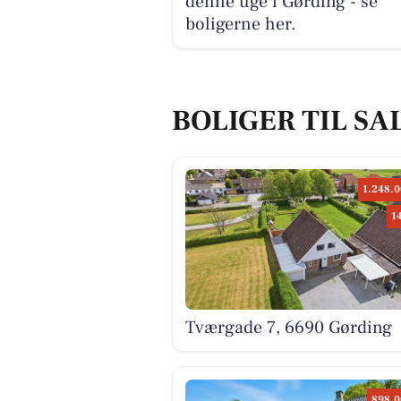
denne uge i Gørding - se
boligerne her.
BOLIGER TIL SA
1.248.0
1
Tværgade 7, 6690 Gørding
898.0