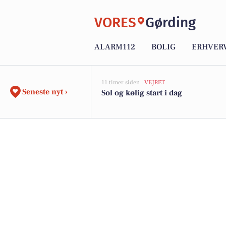
VORES
Gørding
ALARM112
BOLIG
ERHVER
11 timer siden |
VEJRET
Seneste nyt ›
Sol og kølig start i dag