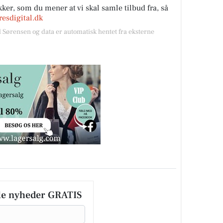
ker, som du mener at vi skal samle tilbud fra, så
esdigital.dk
l Sørensen og data er automatisk hentet fra eksterne
le nyheder GRATIS