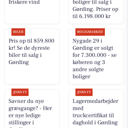
friskere vind
boliger til salg i
Gørding. Priser op
til 6.198.000 kr
BILER
BOLIGMARKED
Pris op til 859.800
Nygade 29 i
kr! Se de dyreste
Gørding er solgt
biler til salg i
for 7.300.000 - se
Gørding
køberen og 3
andre solgte
boliger
JOBNYT
JOBNYT
Savner du nye
Lagermedarbejder
græsgange? - Her
med
er nye ledige
truckcertifikat til
stillinger i
daghold i Gørding