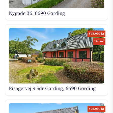
Nygade 36, 6690 Gørding
898.000 kr
2
142 m
Risagervej 9 Sdr Gørding, 6690 Gørding
898.000 kr