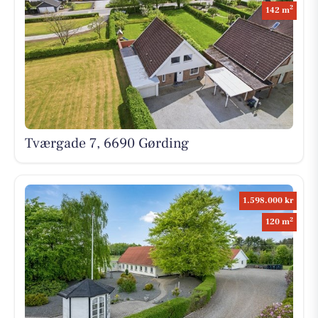
2
142 m
Tværgade 7, 6690 Gørding
1.598.000 kr
2
120 m