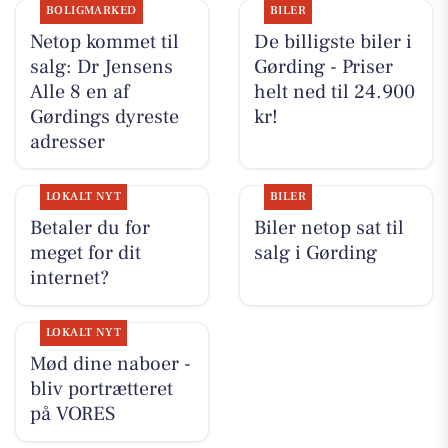
BOLIGMARKED
BILER
Netop kommet til
De billigste biler i
salg: Dr Jensens
Gørding - Priser
Alle 8 en af
helt ned til 24.900
Gørdings dyreste
kr!
adresser
LOKALT NYT
BILER
Betaler du for
Biler netop sat til
meget for dit
salg i Gørding
internet?
LOKALT NYT
Mød dine naboer -
bliv portrætteret
på VORES