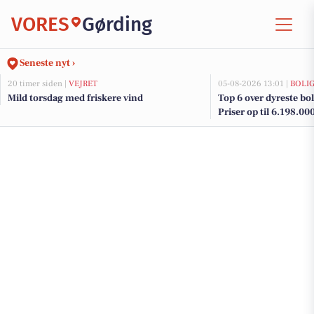
VORES
Gørding
Seneste nyt ›
20 timer siden |
VEJRET
05-08-2026 13:01 |
BOLI
Mild torsdag med friskere vind
Top 6 over dyreste boli
Priser op til 6.198.00