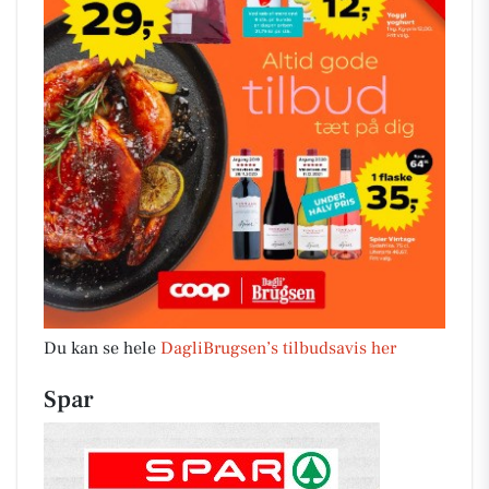
Du kan se hele
DagliBrugsen’s tilbudsavis her
Spar