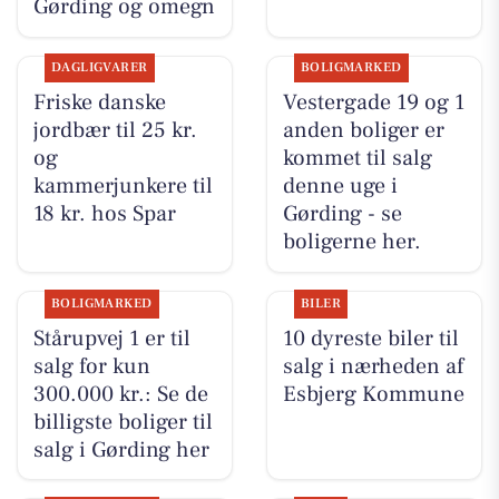
Gørding og omegn
DAGLIGVARER
BOLIGMARKED
Friske danske
Vestergade 19 og 1
jordbær til 25 kr.
anden boliger er
og
kommet til salg
kammerjunkere til
denne uge i
18 kr. hos Spar
Gørding - se
boligerne her.
BOLIGMARKED
BILER
Stårupvej 1 er til
10 dyreste biler til
salg for kun
salg i nærheden af
300.000 kr.: Se de
Esbjerg Kommune
billigste boliger til
salg i Gørding her