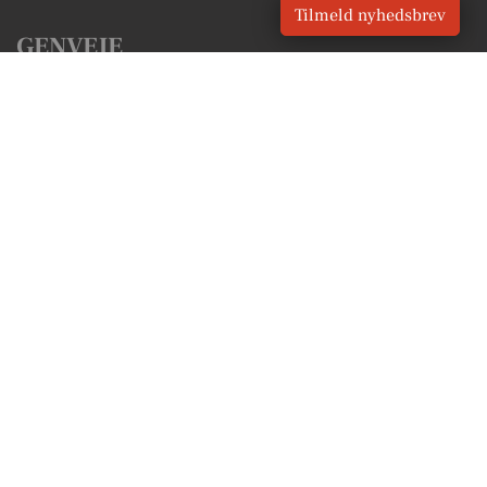
Tilmeld nyhedsbrev
GENVEJE
Seneste nyt fra Gørding
Vores lokale erhverv
Kalenderen for Gørding
Fakta om Gørding
Erhvervsartikler
Esbjerg Kommune
Få en gratis salgsvurdering
Sponsoreret indhold
Vores Digital © 2026
Kontakt VORES Digital