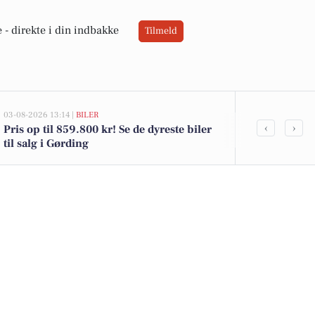
 -
direkte i din indbakke
Tilmeld
03-08-2026 13:14 |
BILER
02-08-2026 16:0
‹
›
Pris op til 859.800 kr! Se de dyreste biler
Friske danske
til salg i Gørding
kammerjunker