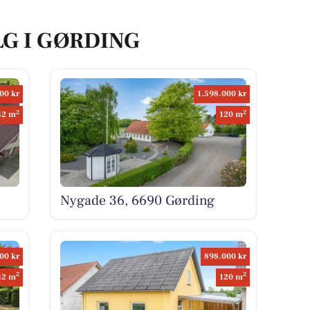
LG I GØRDING
00 kr
1.598.000 kr
2
2
42 m
120 m
Nygade 36, 6690 Gørding
00 kr
898.000 kr
2
2
42 m
120 m