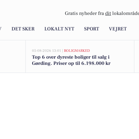
Gratis nyheder fra
dit
lokalområde
V
DET SKER
LOKALT NYT
SPORT
VEJRET
05-08-2026 13:01 |
BOLIGMARKED
Top 6 over dyreste boliger til salg i
Gørding. Priser op til 6.198.000 kr