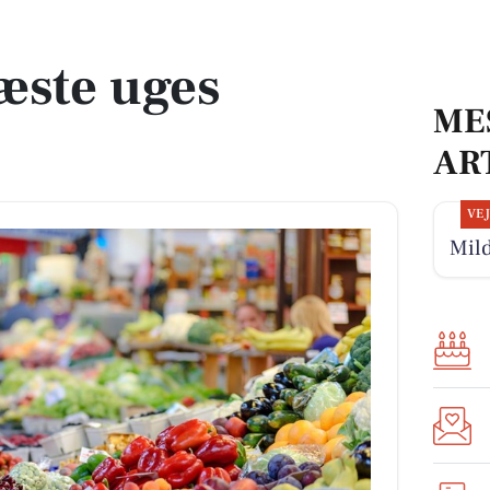
æste uges
ME
AR
VE
Mild