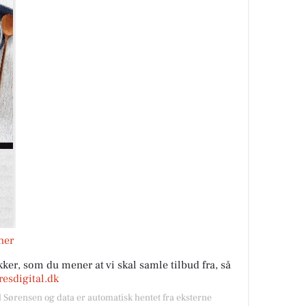
her
ker, som du mener at vi skal samle tilbud fra, så
esdigital.dk
l Sørensen og data er automatisk hentet fra eksterne