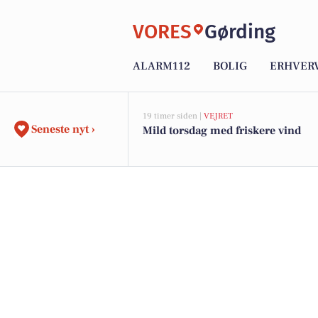
VORES
Gørding
ALARM112
BOLIG
ERHVER
19 timer siden |
VEJRET
Seneste nyt ›
Mild torsdag med friskere vind