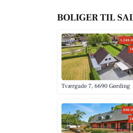
BOLIGER TIL SA
1.248.0
1
Tværgade 7, 6690 Gørding
898.0
1