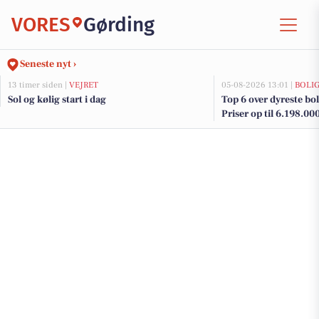
VORES
Gørding
Seneste nyt ›
13 timer siden |
VEJRET
05-08-2026 13:01 |
BOLI
Sol og kølig start i dag
Top 6 over dyreste boli
Priser op til 6.198.00