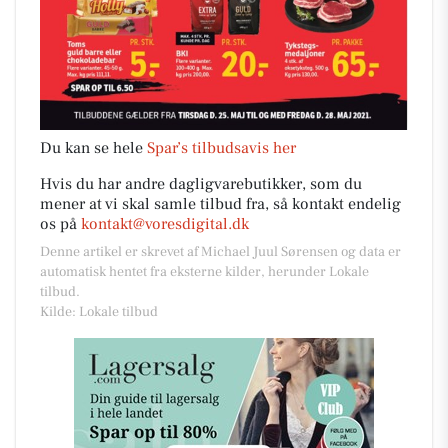
Du kan se hele
Spar’s tilbudsavis her
Hvis du har andre dagligvarebutikker, som du
mener at vi skal samle tilbud fra, så kontakt endelig
os på
kontakt@voresdigital.dk
Denne artikel er skrevet af Michael Juul Sørensen og data er
automatisk hentet fra eksterne kilder, herunder Lokale
tilbud.
Kilde: Lokale tilbud