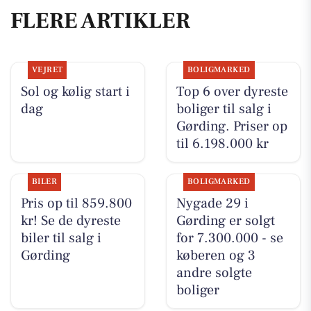
FLERE ARTIKLER
VEJRET
BOLIGMARKED
Sol og kølig start i
Top 6 over dyreste
dag
boliger til salg i
Gørding. Priser op
til 6.198.000 kr
BILER
BOLIGMARKED
Pris op til 859.800
Nygade 29 i
kr! Se de dyreste
Gørding er solgt
biler til salg i
for 7.300.000 - se
Gørding
køberen og 3
andre solgte
boliger