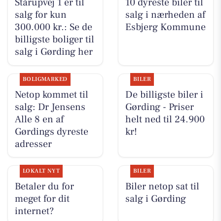
Stårupvej 1 er til
10 dyreste biler til
salg for kun
salg i nærheden af
300.000 kr.: Se de
Esbjerg Kommune
billigste boliger til
salg i Gørding her
BOLIGMARKED
BILER
Netop kommet til
De billigste biler i
salg: Dr Jensens
Gørding - Priser
Alle 8 en af
helt ned til 24.900
Gørdings dyreste
kr!
adresser
LOKALT NYT
BILER
Betaler du for
Biler netop sat til
meget for dit
salg i Gørding
internet?