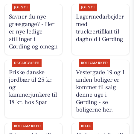
JOBNYT
JOBNYT
Savner du nye
Lagermedarbejder
græsgange? - Her
med
er nye ledige
truckcertifikat til
stillinger i
daghold i Gørding
Gørding og omegn
DAGLIGVARER
BOLIGMARKED
Friske danske
Vestergade 19 og 1
jordbær til 25 kr.
anden boliger er
og
kommet til salg
kammerjunkere til
denne uge i
18 kr. hos Spar
Gørding - se
boligerne her.
BOLIGMARKED
BILER