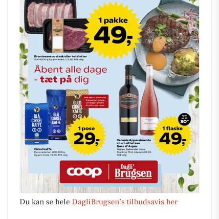
Du kan se hele
DagliBrugsen’s tilbudsavis her