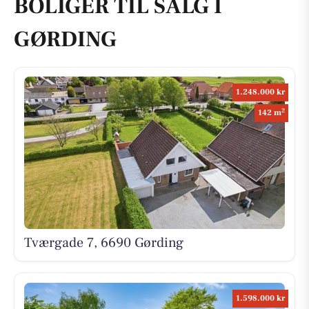
BOLIGER TIL SALG I
GØRDING
1.248.000 kr
2
142 m
Tværgade 7, 6690 Gørding
1.598.000 kr