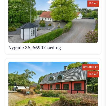
2
120 m
Nygade 36, 6690 Gørding
898.000 kr
2
142 m