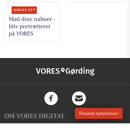
LOKALT NYT
Mød dine naboer -
bliv portrætteret
på VORES
VORES
Gørding
Tilmeld nyhedsbrev
OM VORES DIGITAL