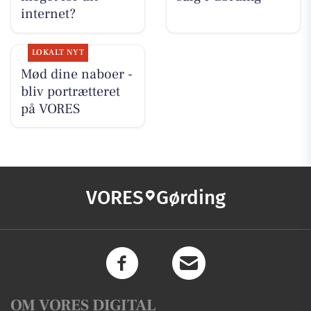
internet?
LOKALT NYT
Mød dine naboer -
bliv portrætteret
på VORES
VORES
Gørding
OM VORES DIGITAL