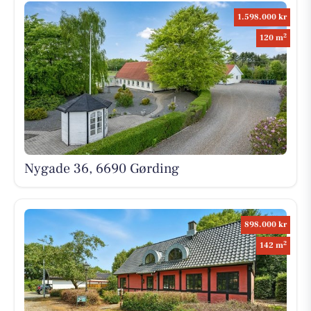
1.598.000 kr
2
120 m
Nygade 36, 6690 Gørding
898.000 kr
2
142 m