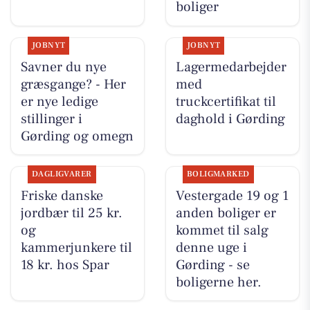
boliger
JOBNYT
JOBNYT
Savner du nye
Lagermedarbejder
græsgange? - Her
med
er nye ledige
truckcertifikat til
stillinger i
daghold i Gørding
Gørding og omegn
DAGLIGVARER
BOLIGMARKED
Friske danske
Vestergade 19 og 1
jordbær til 25 kr.
anden boliger er
og
kommet til salg
kammerjunkere til
denne uge i
18 kr. hos Spar
Gørding - se
boligerne her.