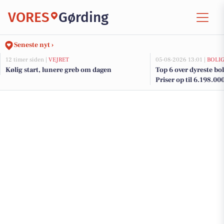
VORES
Gørding
Seneste nyt ›
12 timer siden |
VEJRET
05-08-2026 13:01 |
BOLI
Kølig start, lunere greb om dagen
Top 6 over dyreste boli
Priser op til 6.198.00