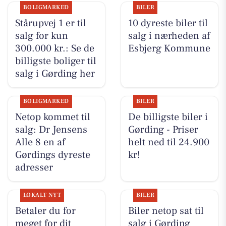
BOLIGMARKED
BILER
Stårupvej 1 er til
10 dyreste biler til
salg for kun
salg i nærheden af
300.000 kr.: Se de
Esbjerg Kommune
billigste boliger til
salg i Gørding her
BOLIGMARKED
BILER
Netop kommet til
De billigste biler i
salg: Dr Jensens
Gørding - Priser
Alle 8 en af
helt ned til 24.900
Gørdings dyreste
kr!
adresser
LOKALT NYT
BILER
Betaler du for
Biler netop sat til
meget for dit
salg i Gørding