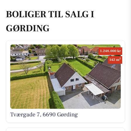
BOLIGER TIL SALG I
GØRDING
1.248.000 kr
2
142 m
Tværgade 7, 6690 Gørding