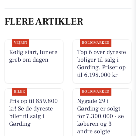
FLERE ARTIKLER
VEJRET
BOLIGMARKED
Kølig start, lunere
Top 6 over dyreste
greb om dagen
boliger til salg i
Gørding. Priser op
til 6.198.000 kr
BILER
BOLIGMARKED
Pris op til 859.800
Nygade 29 i
kr! Se de dyreste
Gørding er solgt
biler til salg i
for 7.300.000 - se
Gørding
køberen og 3
andre solgte