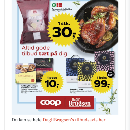
Du kan se hele
DagliBrugsen’s tilbudsavis her