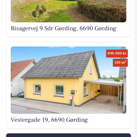
Risagervej 9 Sdr Gørding, 6690 Gørding
898.000 kr
2
120 m
Vestergade 19, 6690 Gørding