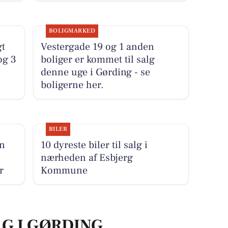
BOLIGMARKED
gt
Vestergade 19 og 1 anden
og 3
boliger er kommet til salg
denne uge i Gørding - se
boligerne her.
BILER
un
10 dyreste biler til salg i
nærheden af Esbjerg
r
Kommune
LG I GØRDING