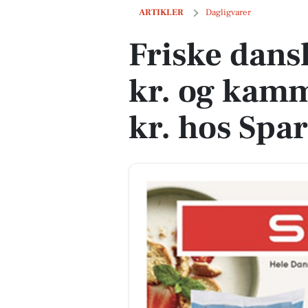
Friske danske jordbær til 25 kr. og kam
ARTIKLER
Dagligvarer
Friske dans
kr. og kamm
kr. hos Spar