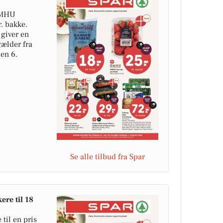
OMHU
r. bakke.
 giver en
gælder fra
den 6.
Se alle tilbud fra Spar
re til 18
til en pris