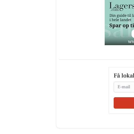
Få loka
Email