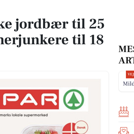
merjunkere til 18 kr. hos Spar
ke jordbær til 25
erjunkere til 18
ME
AR
VE
Mild