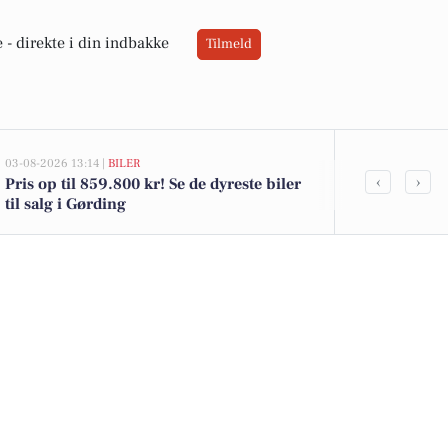
 -
direkte i din indbakke
Tilmeld
03-08-2026 13:14 |
BILER
02-08-2026 16:0
‹
›
Pris op til 859.800 kr! Se de dyreste biler
Friske danske
til salg i Gørding
kammerjunker