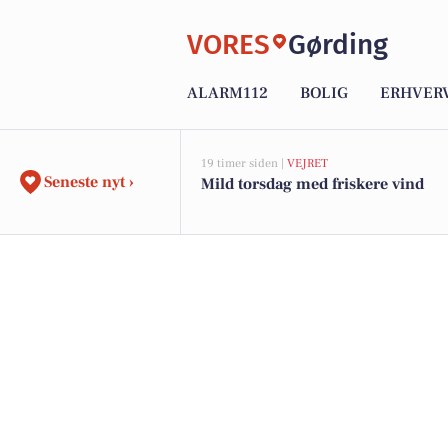
VORES
Gørding
ALARM112
BOLIG
ERHVER
19 timer siden |
VEJRET
Seneste nyt ›
Mild torsdag med friskere vind