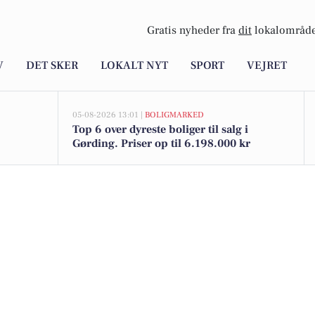
Gratis nyheder fra
dit
lokalområde
V
DET SKER
LOKALT NYT
SPORT
VEJRET
05-08-2026 13:01 |
BOLIGMARKED
Top 6 over dyreste boliger til salg i
Gørding. Priser op til 6.198.000 kr