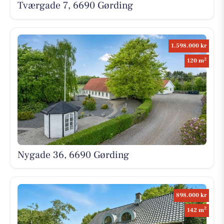
Tværgade 7, 6690 Gørding
1.598.000 kr
2
120 m
Nygade 36, 6690 Gørding
898.000 kr
2
142 m