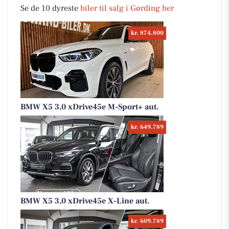
Se de 10 dyreste
biler til salg i Gørding her
kr. 874.800
BMW X5 3,0 xDrive45e M-Sport+ aut.
kr. 649.789
BMW X5 3,0 xDrive45e X-Line aut.
kr. 609.789