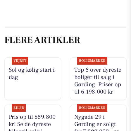
FLERE ARTIKLER
VEJRET
BOLIGMARKED
Sol og kølig start i
Top 6 over dyreste
dag
boliger til salg i
Gørding. Priser op
til 6.198.000 kr
BILER
BOLIGMARKED
Pris op til 859.800
Nygade 29 i
kr! Se de dyreste
Gørding er solgt