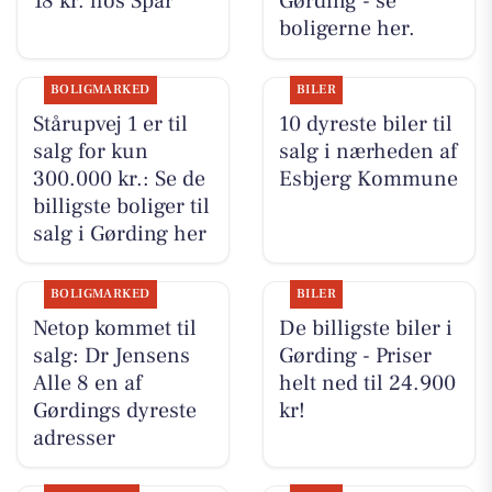
18 kr. hos Spar
Gørding - se
boligerne her.
BOLIGMARKED
BILER
Stårupvej 1 er til
10 dyreste biler til
salg for kun
salg i nærheden af
300.000 kr.: Se de
Esbjerg Kommune
billigste boliger til
salg i Gørding her
BOLIGMARKED
BILER
Netop kommet til
De billigste biler i
salg: Dr Jensens
Gørding - Priser
Alle 8 en af
helt ned til 24.900
Gørdings dyreste
kr!
adresser