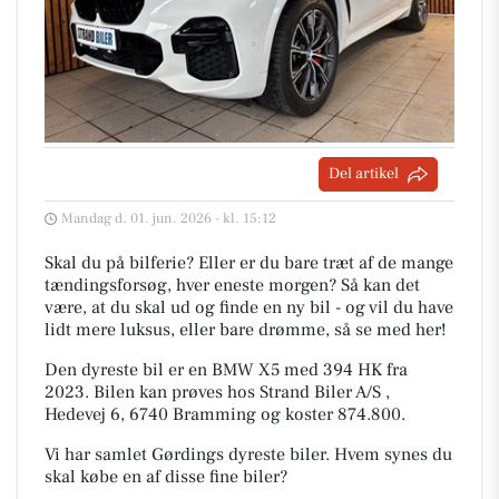
Del artikel
Mandag d. 01. jun. 2026 - kl. 15:12
Skal du på bilferie? Eller er du bare træt af de mange
tændingsforsøg, hver eneste morgen? Så kan det
være, at du skal ud og finde en ny bil - og vil du have
lidt mere luksus, eller bare drømme, så se med her!
Den dyreste bil er en BMW X5 med 394 HK fra
2023. Bilen kan prøves hos Strand Biler A/S ,
Hedevej 6, 6740 Bramming og koster 874.800.
Vi har samlet Gørdings dyreste biler. Hvem synes du
skal købe en af disse fine biler?