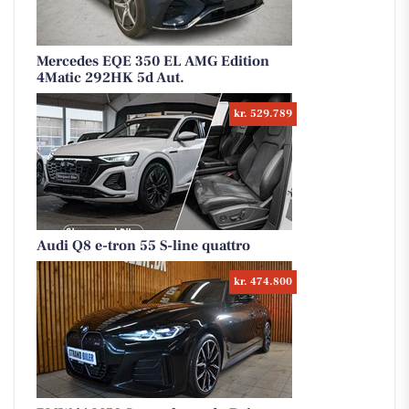
Mercedes EQE 350 EL AMG Edition
4Matic 292HK 5d Aut.
kr. 529.789
Audi Q8 e-tron 55 S-line quattro
kr. 474.800