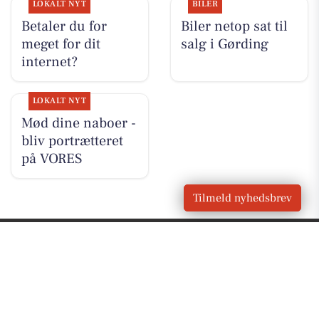
LOKALT NYT
BILER
Betaler du for
Biler netop sat til
meget for dit
salg i Gørding
internet?
LOKALT NYT
Mød dine naboer -
bliv portrætteret
på VORES
Tilmeld nyhedsbrev
VORES
Gørding