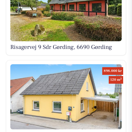
Risagervej 9 Sdr Gørding, 6690 Gørding
898.000 kr
2
120 m