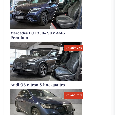
Mercedes EQE350+ SUV AMG
Premium
kr. 569.789
Audi Q6 e-tron S-line quattro
kr. 554.900