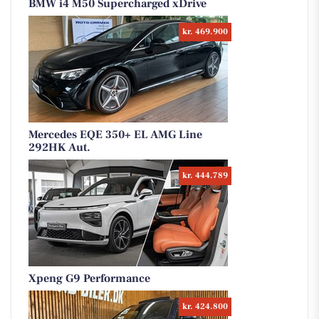
BMW i4 M50 Supercharged xDrive
kr. 469.900
Mercedes EQE 350+ EL AMG Line
292HK Aut.
kr. 444.789
Xpeng G9 Performance
kr. 424.800