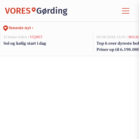
VORES
Gørding
Seneste nyt ›
15 timer siden |
VEJRET
05-08-2026 13:01 |
BOLI
Sol og kølig start i dag
Top 6 over dyreste boli
Priser op til 6.198.00