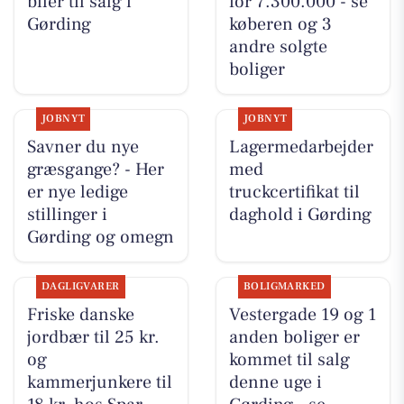
biler til salg i
for 7.300.000 - se
Gørding
køberen og 3
andre solgte
boliger
JOBNYT
JOBNYT
Savner du nye
Lagermedarbejder
græsgange? - Her
med
er nye ledige
truckcertifikat til
stillinger i
daghold i Gørding
Gørding og omegn
DAGLIGVARER
BOLIGMARKED
Friske danske
Vestergade 19 og 1
jordbær til 25 kr.
anden boliger er
og
kommet til salg
kammerjunkere til
denne uge i