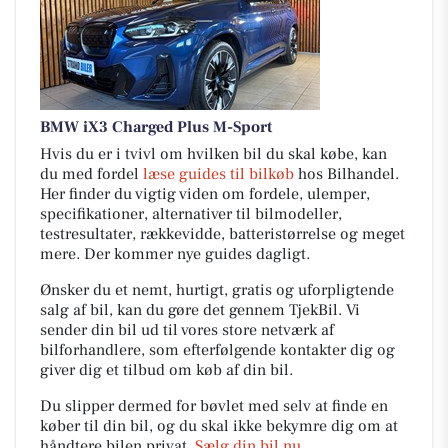
BMW iX3 Charged Plus M-Sport
Hvis du er i tvivl om hvilken bil du skal købe, kan
du med fordel
læse guides til bilkøb
hos Bilhandel.
Her finder du vigtig viden om fordele, ulemper,
specifikationer, alternativer til bilmodeller,
testresultater, rækkevidde, batteristørrelse og meget
mere. Der kommer nye guides dagligt.
Ønsker du et nemt, hurtigt, gratis og uforpligtende
salg af bil, kan du gøre det gennem TjekBil. Vi
sender din bil ud til vores store netværk af
bilforhandlere, som efterfølgende kontakter dig og
giver dig et tilbud om køb af din bil.
Du slipper dermed for bøvlet med selv at finde en
køber til din bil, og du skal ikke bekymre dig om at
håndtere bilen privat.
Sælg din bil nu