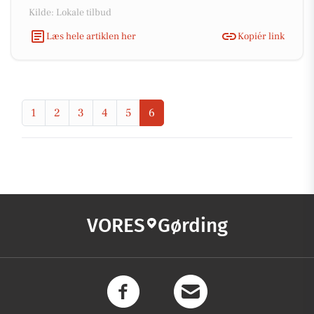
Kilde: Lokale tilbud
Læs hele artiklen her
Kopiér link
1
2
3
4
5
6
VORES
Gørding