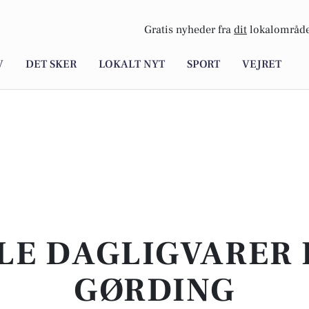
Gratis nyheder fra
dit
lokalområde
V
DET SKER
LOKALT NYT
SPORT
VEJRET
LE DAGLIGVARER I
GØRDING