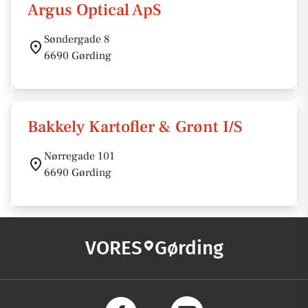
Argus Optical ApS
Søndergade 8
6690 Gørding
Bakkely Kartofler & Grønt I/S
Nørregade 101
6690 Gørding
VORES
Gørding