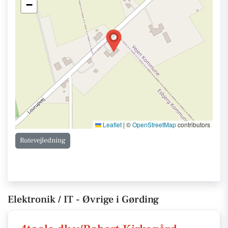
−
Leaflet
|
©
OpenStreetMap
contributors
Rutevejledning
Elektronik / IT - Øvrige i Gørding