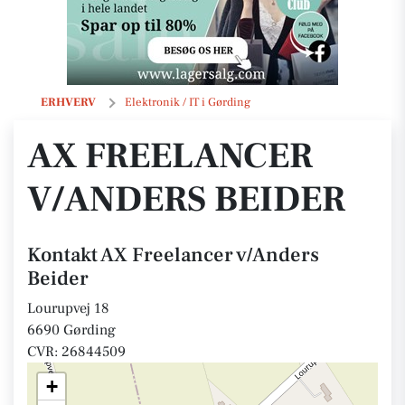
AX Freelancer v/Anders Beider
ERHVERV
Elektronik / IT i Gørding
AX FREELANCER
V/ANDERS BEIDER
Kontakt AX Freelancer v/Anders
Beider
Lourupvej 18
6690 Gørding
CVR: 26844509
+