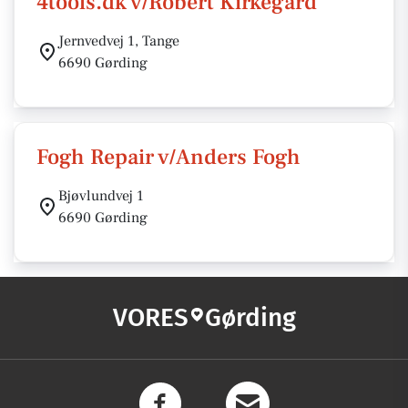
4tools.dk v/Robert Kirkegård
Jernvedvej 1, Tange
6690 Gørding
Fogh Repair v/Anders Fogh
Bjøvlundvej 1
6690 Gørding
VORES
Gørding