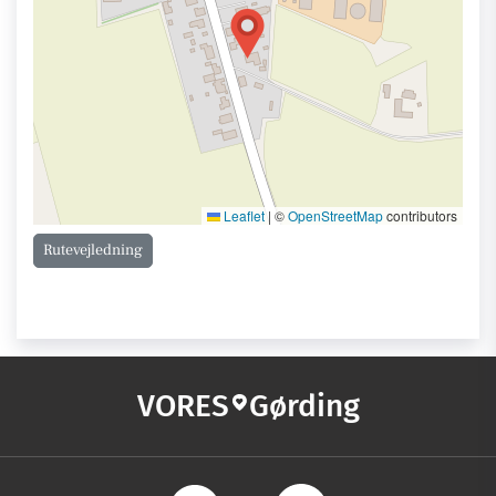
Leaflet
|
©
OpenStreetMap
contributors
Rutevejledning
VORES
Gørding